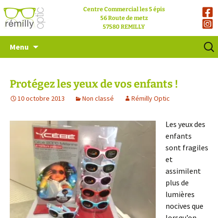
Centre Commercial les 5 épis
56 Route de metz
57580 REMILLY
Aller
Reche
Menu
au
contenu
Protégez les yeux de vos enfants !
10 octobre 2013
Non classé
Rémilly Optic
Les yeux des
enfants
sont fragiles
et
assimilent
plus de
lumières
nocives que
lorsqu’on