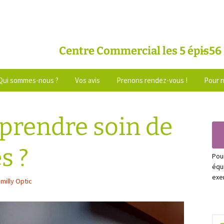
Centre Commercial les 5 épis
56
Qui sommes-nous ?
Vos avis
Prenons rendez-vous !
Pour 
Après un rendez-vous
rendre soin de
Témoignages
s ?
Pou
équ
ex
milly Optic