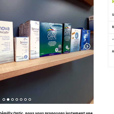
U
B
–
A
 Rémilly Optic, nous vous proposons justement une