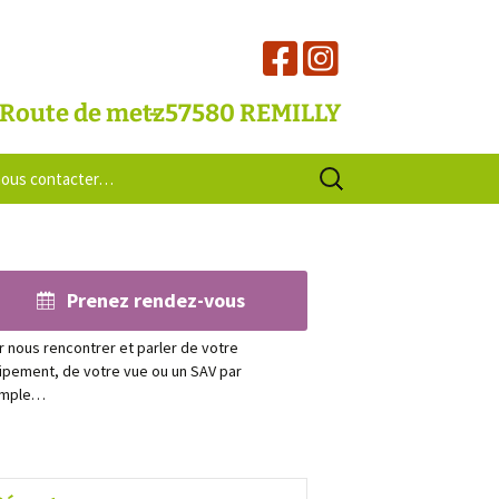
 Route de metz
57580 REMILLY
Rechercher :
nous contacter…
Prenez rendez-vous
r nous rencontrer et parler de votre
ipement, de votre vue ou un SAV par
emple…