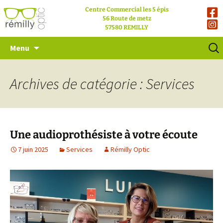
Centre Commercial les 5 épis
56 Route de metz
57580 REMILLY
Aller
Reche
Menu
au
contenu
Archives de catégorie : Services
Une audioprothésiste à votre écoute
7 juin 2025
Services
Rémilly Optic